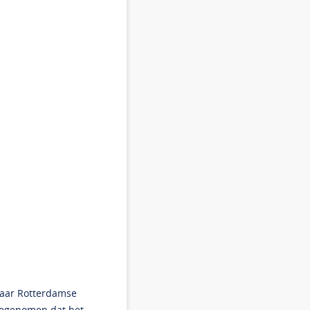
haar Rotterdamse
eegenomen dat het