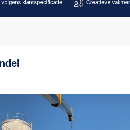
 volgens klantspecificatie
Creatieve vakme
ndel