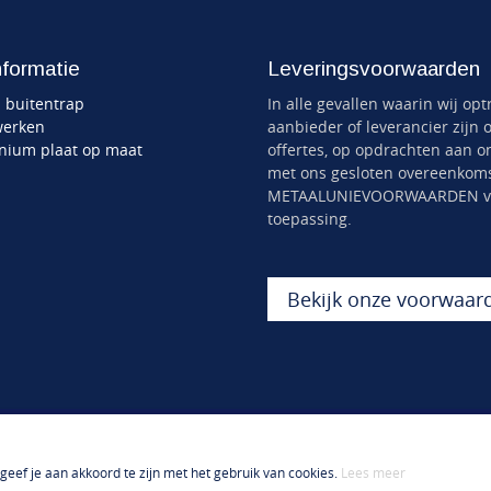
nformatie
Leveringsvoorwaarden
n buitentrap
In alle gevallen waarin wij opt
werken
aanbieder of leverancier zijn 
nium plaat op maat
offertes, op opdrachten aan o
met ons gesloten overeenkom
METAALUNIEVOORWAARDEN v
toepassing.
Bekijk onze voorwaar
eef je aan akkoord te zijn met het gebruik van cookies.
Lees meer