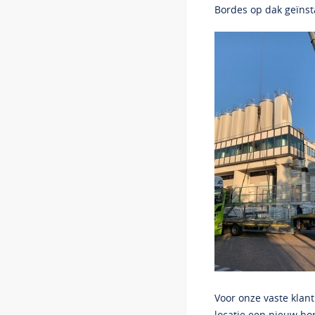
Bordes op dak geïnst
Voor onze vaste klan
locatie een nieuw b