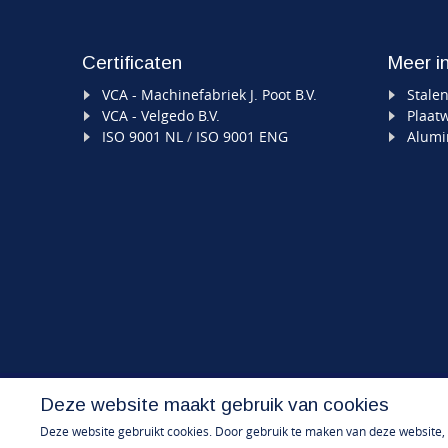
Certificaten
Meer i
VCA - Machinefabriek J. Poot B.V.
Stale
VCA - Velgedo B.V.
Plaat
ISO 9001 NL
/
ISO 9001 ENG
Alumi
© 2026 - Machinefabriek Poot
Deze website maakt gebruik van cookies
Deze website gebruikt cookies. Door gebruik te maken van deze website, g