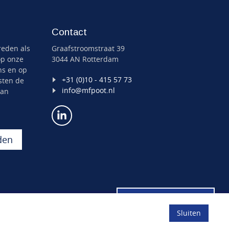
Contact
reden als
Graafstroomstraat 39
op onze
3044 AN Rotterdam
ns en op
+31 (0)10 - 415 57 73
sten de
info@mfpoot.nl
an
den
Offerte aanvragen
Privacyverklaring
|
Leveringsvoorwaarden
Sluiten